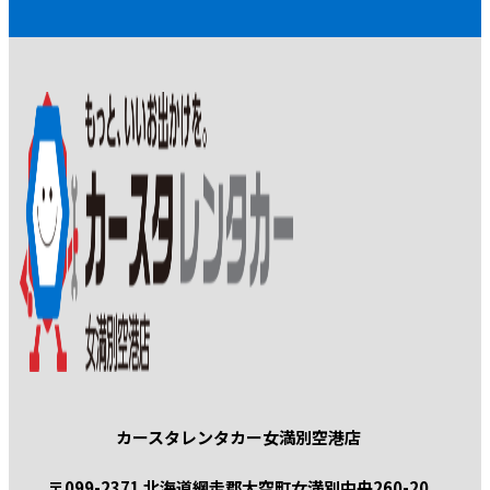
カースタレンタカー女満別空港店
〒099-2371 北海道網走郡大空町女満別中央260-20