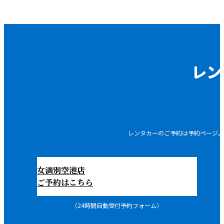
レン
レンタカーのご予約は予約ページよ
女満別空港店
ご予約はこちら
（24時間自動受付予約フォーム）